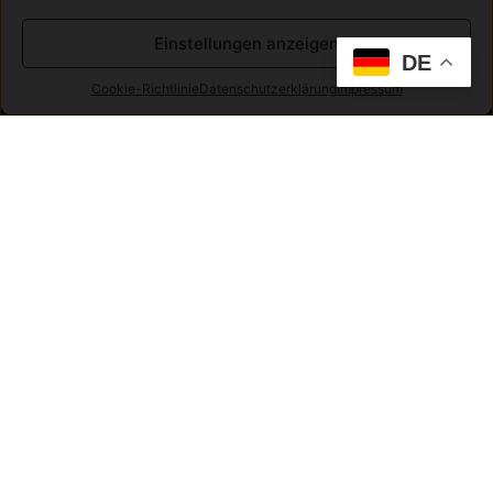
Einstellungen anzeigen
DE
Cookie-Richtlinie
Datenschutzerklärung
Impressum
FUESTRUP FOR FUN
Aktuelle Veranstaltungen
Live Musik im YACHTHAFEN FUESTRUP:
Hier finden Sie alle weiteren Events in
FUESTRUP.