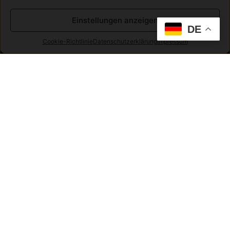
Einstellungen anzeigen
DE
Cookie-Richtlinie
Datenschutzerklärung
Impressum
FUESTRUP FOR FUN
Aktuelle Veranstaltungen
Live Musik im YACHTHAFEN FUESTRUP:
Hier finden Sie alle weiteren Events in
FUESTRUP.